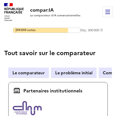
RÉPUBLIQUE
compar:IA
M
FRANÇAISE
Le comparateur d’IA conversationnelles
Légende
244 644 votes
Obj : 300 000
Tout savoir sur le comparateur
Le comparateur
Le problème initial
Comm
Partenaires institutionnels