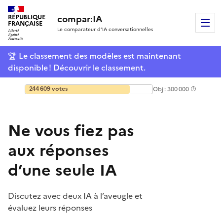
RÉPUBLIQUE
compar:IA
M
FRANÇAISE
Le comparateur d’IA conversationnelles
🏆 Le classement des modèles est maintenant
disponible ! Découvrir le classement.
Légende
244 609 votes
Obj : 300 000
Ne vous fiez pas
aux réponses
d’une seule IA
Discutez avec deux IA à l’aveugle et
évaluez leurs réponses