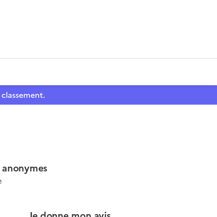
 classement.
A anonymes
e
Je donne mon avis